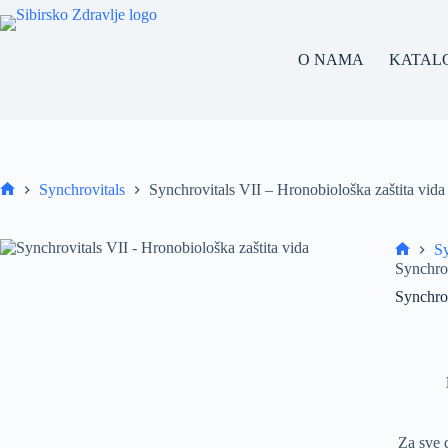
Skip
to
content
O NAMA
KATAL
Synchrovitals
Synchrovitals VII – Hronobiološka zaštita vida
Home
Sy
Home
Synchrov
Synchrov
Za sve 