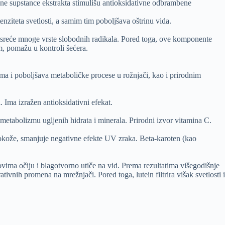
ivne supstance ekstrakta stimulišu antioksidativne odbrambene
nziteta svetlosti, a samim tim poboljšava oštrinu vida.
resreće mnoge vrste slobodnih radikala. Pored toga, ove komponente
, pomažu u kontroli šećera.
a i poboljšava metaboličke procese u rožnjači, kao i prirodnim
Ima izražen antioksidativni efekat.
metabolizmu ugljenih hidrata i minerala. Prirodni izvor vitamina C.
zokože, smanjuje negativne efekte UV zraka. Beta-karoten (kao
ovima očiju i blagotvorno utiče na vid. Prema rezultatima višegodišnje
vnih promena na mrežnjači. Pored toga, lutein filtrira višak svetlosti i