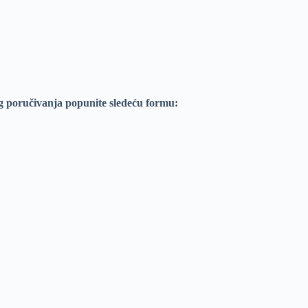
g poručivanja popunite sledeću formu: