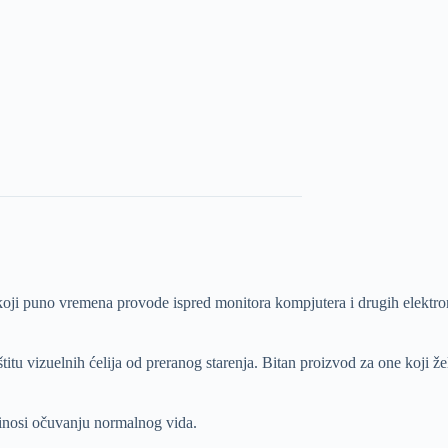
ji puno vremena provode ispred monitora kompjutera i drugih elektronski
tu vizuelnih ćelija od preranog starenja. Bitan proizvod za one koji ž
inosi očuvanju normalnog vida.