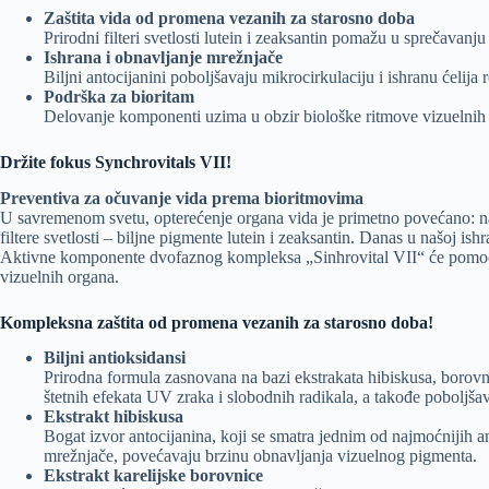
Zaštita vida od promena vezanih za starosno doba
Prirodni filteri svetlosti lutein i zeaksantin pomažu u sprečavanj
Ishrana i obnavljanje mrežnjače
Biljni antocijanini poboljšavaju mikrocirkulaciju i ishranu ćelij
Podrška za bioritam
Delovanje komponenti uzima u obzir biološke ritmove vizuelnih or
Držite fokus Synchrovitals VII!
Preventiva za očuvanje vida prema bioritmovima
U savremenom svetu, opterećenje organa vida je primetno povećano: na nj
filtere svetlosti – biljne pigmente lutein i zeaksantin. Danas u našoj is
Aktivne komponente dvofaznog kompleksa „Sinhrovital VII“ će pomoći d
vizuelnih organa.
Kompleksna zaštita od promena vezanih za starosno doba!
Biljni antioksidansi
Prirodna formula zasnovana na bazi ekstrakata hibiskusa, borovni
štetnih efekata UV zraka i slobodnih radikala, a takođe poboljša
Ekstrakt hibiskusa
Bogat izvor antocijanina, koji se smatra jednim od najmoćnijih 
mrežnjače, povećavaju brzinu obnavljanja vizuelnog pigmenta.
Ekstrakt karelijske borovnice