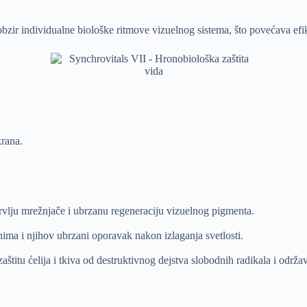
zir individualne biološke ritmove vizuelnog sistema, što povećava efik
rana.
rvlju mrežnjače i ubrzanu regeneraciju vizuelnog pigmenta.
ima i njihov ubrzani oporavak nakon izlaganja svetlosti.
štitu ćelija i tkiva od destruktivnog dejstva slobodnih radikala i održ