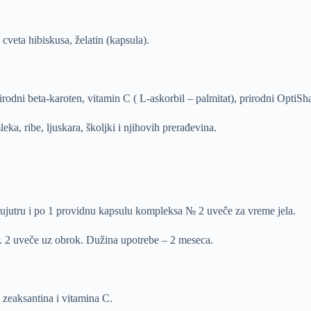
 cveta hibiskusa, želatin (kapsula).
rirodni beta-karoten, vitamin C ( L-askorbil – palmitat), prirodni OptiSh
eka, ribe, ljuskara, školjki i njihovih prerađevina.
ujutru i po 1 providnu kapsulu kompleksa № 2 uveče za vreme jela.
r. 2 uveče uz obrok. Dužina upotrebe – 2 meseca.
, zeaksantina i vitamina C.