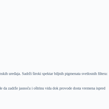
h uređaja. Sadrži široki spektar biljnih pigmenata svetlosnih filtera:
ele da zadrže jasnoću i oštrinu vida dok provode dosta vremena ispred