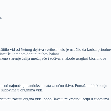
a.
tilo vid od štetnog dejstva svetlosti, telo je naučilo da koristi prirodne
 sintetiše i hranom dopuni njihov balans.
no starenje ćelija mrežnjače i sočiva, a takođe usaglasi bioritmove
dne od najmoćnijih antioksidanata za očno tkivo. Pomažu u blokiranju
im sudovima u organima vida.
idativnu zaštitu organa vida, poboljšavaju mikrocirkulaciju u sudovima