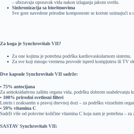
– ubrzavaju oporavak vida nakon izlaganja jakom svetlu.
Sinhronizacija sa bioritmovima
Sve gore navedene prirodne komponente se koriste uzimajući u ob
Za koga je Synchrovitals VII?
Za one kojima je potrebna podrška kardiovaskularnom sistemu.
Za sve koji mnogo vremena provode ispred kompjutera ili TV ek
Dve kapsule Synchrovitals VII sadrže:
•
75% antocijana
Za antioksidativnu zaštitu organa vida, podršku dobrom snabdevanju k
•
100% prirodni svetlosni filteri
Lutein i zeaksantin u pravoj dnevnoj dozi – za podršku vizuelnim organ
•
59% vitamina C
Sadrži više od polovine količine vitamina C koja nam je potrebna – za za
SASTAV Synchrovitals VII: