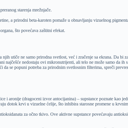
u preranog starenja mrežnjače.
a retine, a prirodni beta-karoten pomaže u obnavljanju vizuelnog pigment
gana, što povećava zaštitni efekat.
ih utiče ne samo prirodna svetlost, već i zračenje sa ekrana. Da bi zašti
hrani najčešće nedostaju ovi mikronutrijenti, ali telo ne može samo da ih
a se popuni potreba za prirodnim svetlosnim filterima, spreči prevreme
ce i aronije (dragoceni izvor antocijanina) – supstance poznate kao je
vaju dotok krvi u vizuelne ćelije, što inhibira starosne promene u krvn
antioksidanata za očno tkivo. Ove aktivne supstance povećavaju antioks