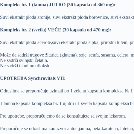
Kompleks br. 1 (tamna) JUTRO (30 kapsula od 360 mg):
Suvi ekstrakt ploda aronije, suvi ekstrakt ploda borovnice, suvi ekstrakt
Kompleks br. 2
(svetla) VEČE (30 kapsula od 470 mg):
Suvi ekstrakt ploda acerole,suvi ekstrakt ploda šipka, prirodni lutein, p
Može da sadrži tragove žitarica (glutena), soje, senfa, susama, celera, ml
Ne sadrži svinjski želatin.
Ne sadrži titanijum dioksid.
UPOTREBA Synchrovitals VII:
Odraslima se preporučuje uzimati po 1 zelenu kapsulu kompleksa № 1 
1 tamna kapsula kompleksa br. 1 ujutru i 1 svetla kapsula kompleksa b
Pre upotrebe, preporučujemo da se konsultujete sa svojim lekarom.
Preporučuje se odraslima kao izvor antocijanina, beta-karotena, luteina