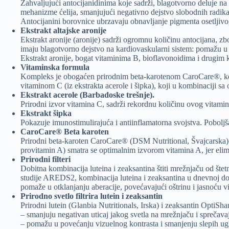
Zahvaljujući antocijanidinima koje sadrži, blagotvorno deluje n
mehanizme ćelija, smanjujući negativno dejstvo slobodnih radik
Antocijanini borovnice ubrzavaju obnavljanje pigmenta osetljivog 
Ekstrakt altajske aronije
Ekstrakt aronije (aronije) sadrži ogromnu količinu antocijana, z
imaju blagotvorno dejstvo na kardiovaskularni sistem: pomažu u s
Ekstrakt aronije, bogat vitaminima B, bioflavonoidima i drugim 
Vitaminska formula
Kompleks je obogaćen prirodnim beta-karotenom CaroCare®, koji
vitaminom C (iz ekstrakta acerole i šipka), koji u kombinaciji s
Ekstrakt acerole (Barbadoske trešnje).
Prirodni izvor vitamina C, sadrži rekordnu količinu ovog vitami
Ekstrakt šipka
Pokazuje imunostimulirajuća i antiinflamatorna svojstva. Pobolj
CaroCare® Beta karoten
Prirodni beta-karoten CaroCare® (DSM Nutritional, Švajcarska) 
provitamin A) smatra se optimalnim izvorom vitamina A, jer elim
Prirodni filteri
Dobitna kombinacija luteina i zeaksantina štiti mrežnjaču od štet
studije AREDS2, kombinacija luteina i zeaksantina u dnevnoj dozi
pomaže u otklanjanju aberacije, povećavajući oštrinu i jasnoću v
Prirodno svetlo filtrira lutein i zeaksantin
Prirodni lutein (Glanbia Nutritionals, Irska) i zeaksantin OptiS
– smanjuju negativan uticaj jakog svetla na mrežnjaču i sprečava
– pomažu u povećanju vizuelnog kontrasta i smanjenju slepih ug