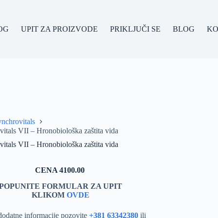
OG
UPIT ZA PROIZVODE
PRIKLJUČI SE
BLOG
KO
nchrovitals
itals VII – Hronobiološka zaštita vida
itals VII – Hronobiološka zaštita vida
CENA 4100.00
POPUNITE FORMULAR ZA UPIT
KLIKOM
OVDE
dodatne informacije pozovite
+381 63342380
ili