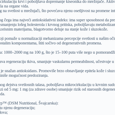
a cirkulaciju krvi i poboljšava dopremanje kiseonika do mrežnjače. Akt
ala na organe vida.
na svetlost u mrežnjači, što povećava njenu osetljivost na promene inte
bog čega ima najveći antioksidativni indeks: ima super sposobnost da p
manjenju lošeg holesterola i krvnog pritiska, poboljšavaju metabolizam
korisnim materijama, blagotvorno deluje na stanje kože i sluzokože.
 pomaže u normalizaciji mehanizama percepcije svetlosti u našim očim
a ostalim komponentama, štiti sočivo od degenerativnih promena.
na: 1000–2000 mg na 100 g, što je 15–100 puta više nego u pomorandži. 
šava regeneraciju tkiva, smanjuje vaskularnu permeabilnost, učestvuje u 
je snažan antioksidans. Promoviše brzo obnavljanje epitela kože i slu
iniše mogućnost predoziranja.
nog dejstva svetlosnih talasa, poboljšava mikrocirkulaciju u krvnim sud
 od 5 mg: 1 mg (za zdrave osobe) smanjuje rizik od starosnih degenerati
ida.
harp™ (DSM Nutritional, Švajcarska):
ju njenu degeneraciju;
lova;