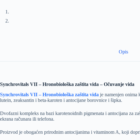
Opis
Synchrovitals VII – Hronobiološka zaštita vida – Očuvanje vida
Synchrovitals VII – Hronobiološka zaštita vida
je namenjen onima ko
lutein, zeaksantin i beta-karoten i antocijane borovnice i šipka.
Dvofazni kompleks na bazi karotenoidnih pigmenata i antocijana za zašti
ekrana računara ili telefona.
Proizvod je obogaćen prirodnim antocijanima i vitaminom A, koji dopr