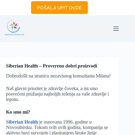
Skip
POŠALJI UPIT OVDE
to
content
Siberian Health – Provereno dobri proizvodi
Dobrodošli na stranicu nezavisnog konsultanta Milana!
Naš glavni prioritet je zdravlje čoveka, a mi smo
posvećeni pružanju najboljih rešenja za vaše zdravlje i
lepotu.
Ko smo mi?
Siberian Health
je osnovana 1996. godine u
Novosibirsku. Tokom svih ovih godina, kompanija se
aktivno bavi razvojem i plasiranjem široke linije