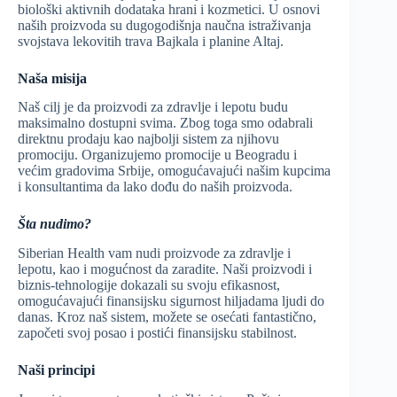
biološki aktivnih dodataka hrani i kozmetici. U osnovi
naših proizvoda su dugogodišnja naučna istraživanja
svojstava lekovitih trava Bajkala i planine Altaj.
Naša misija
Naš cilj je da proizvodi za zdravlje i lepotu budu
maksimalno dostupni svima. Zbog toga smo odabrali
direktnu prodaju kao najbolji sistem za njihovu
promociju. Organizujemo promocije u Beogradu i
većim gradovima Srbije, omogućavajući našim kupcima
i konsultantima da lako dođu do naših proizvoda.
Šta nudimo?
Siberian Health vam nudi proizvode za zdravlje i
lepotu, kao i mogućnost da zaradite. Naši proizvodi i
biznis-tehnologije dokazali su svoju efikasnost,
omogućavajući finansijsku sigurnost hiljadama ljudi do
danas. Kroz naš sistem, možete se osećati fantastično,
započeti svoj posao i postići finansijsku stabilnost.
Naši principi