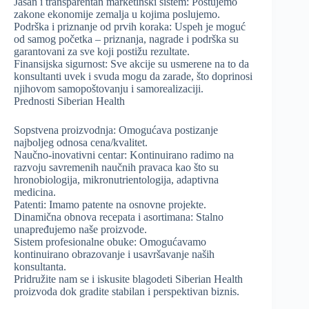
Jasan i transparentan marketinški sistem: Poštujemo
zakone ekonomije zemalja u kojima poslujemo.
Podrška i priznanje od prvih koraka: Uspeh je moguć
od samog početka – priznanja, nagrade i podrška su
garantovani za sve koji postižu rezultate.
Finansijska sigurnost: Sve akcije su usmerene na to da
konsultanti uvek i svuda mogu da zarade, što doprinosi
njihovom samopoštovanju i samorealizaciji.
Prednosti Siberian Health
Sopstvena proizvodnja: Omogućava postizanje
najboljeg odnosa cena/kvalitet.
Naučno-inovativni centar: Kontinuirano radimo na
razvoju savremenih naučnih pravaca kao što su
hronobiologija, mikronutrientologija, adaptivna
medicina.
Patenti: Imamo patente na osnovne projekte.
Dinamična obnova recepata i asortimana: Stalno
unapređujemo naše proizvode.
Sistem profesionalne obuke: Omogućavamo
kontinuirano obrazovanje i usavršavanje naših
konsultanta.
Pridružite nam se i iskusite blagodeti Siberian Health
proizvoda dok gradite stabilan i perspektivan biznis.