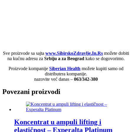
Sve proizvode sa sajta
www.SibirskoZdravlje.In.Rs
možete dobiti
na kućnu adresu za
Srbiju a za Beograd
kako se dogovorimo.
Proizvode kompanije
Siberian Health
možete kupiti samo od
distributera kompanije.
nazovite već danas –
063/342-380
Povezani proizvodi
Koncentrat u ampuli lifting i
elastičnost – Experalta Platinum