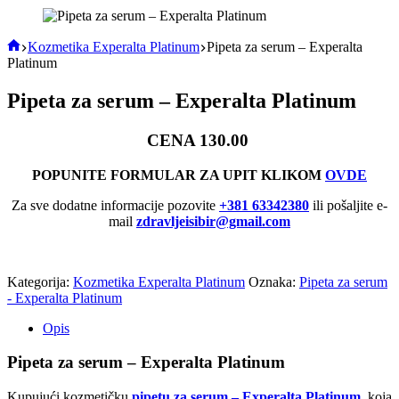
Home
Kozmetika Experalta Platinum
Pipeta za serum – Experalta
Platinum
Pipeta za serum – Experalta Platinum
CENA 130.00
POPUNITE FORMULAR ZA UPIT KLIKOM
OVDE
Za sve dodatne informacije pozovite
+381 63342380
ili pošaljite e-
mail
zdravljeisibir@gmail.com
Kategorija:
Kozmetika Experalta Platinum
Oznaka:
Pipeta za serum
- Experalta Platinum
Opis
Pipeta za serum – Experalta Platinum
Kupujući kozmetičku
pipetu za serum – Experalta Platinum
,
koja