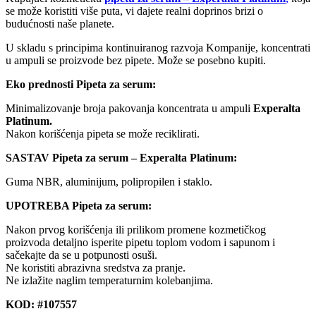
se može koristiti više puta, vi dajete realni doprinos brizi o
budućnosti naše planete.
U skladu s principima kontinuiranog razvoja Kompanije, koncentrati
u ampuli se proizvode bez pipete. Može se posebno kupiti.
Eko prednosti Pipeta za serum:
Minimalizovanje broja pakovanja koncentrata u ampuli
Experalta
Platinum.
Nakon korišćenja pipeta se može reciklirati.
SASTAV Pipeta za serum – Experalta Platinum:
Guma NBR, aluminijum, polipropilen i staklo.
UPOTREBA Pipeta za serum:
Nakon prvog korišćenja ili prilikom promene kozmetičkog
proizvoda detaljno isperite pipetu toplom vodom i sapunom i
sačekajte da se u potpunosti osuši.
Ne koristiti abrazivna sredstva za pranje.
Ne izlažite naglim temperaturnim kolebanjima.
KOD: #107557