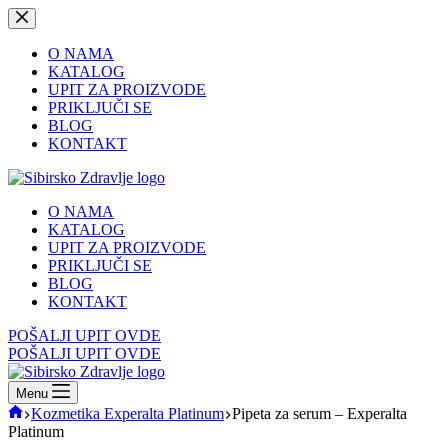
Skip
to
content
O NAMA
KATALOG
UPIT ZA PROIZVODE
PRIKLJUČI SE
BLOG
KONTAKT
O NAMA
KATALOG
UPIT ZA PROIZVODE
PRIKLJUČI SE
BLOG
KONTAKT
POŠALJI UPIT OVDE
POŠALJI UPIT OVDE
Menu
Home
Kozmetika Experalta Platinum
Pipeta za serum – Experalta
Platinum