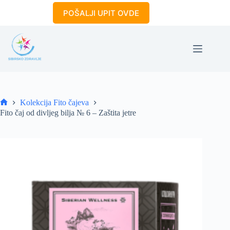
Skip
POŠALJI UPIT OVDE
to
content
Kolekcija Fito čajeva
Home
Fito čaj od divljeg bilja № 6 – Zaštita jetre