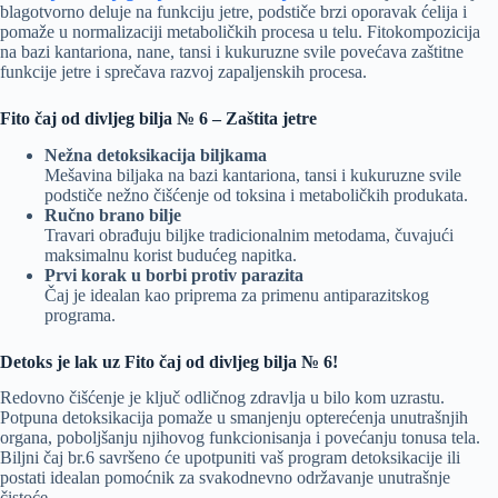
blagotvorno deluje na funkciju jetre, podstiče brzi oporavak ćelija i
pomaže u normalizaciji metaboličkih procesa u telu. Fitokompozicija
na bazi kantariona, nane, tansi i kukuruzne svile povećava zaštitne
funkcije jetre i sprečava razvoj zapaljenskih procesa.
Fito čaj od divljeg bilja № 6 – Zaštita jetre
Nežna detoksikacija biljkama
Mešavina biljaka na bazi kantariona, tansi i kukuruzne svile
podstiče nežno čišćenje od toksina i metaboličkih produkata.
Ručno brano bilje
Travari obrađuju biljke tradicionalnim metodama, čuvajući
maksimalnu korist budućeg napitka.
Prvi korak u borbi protiv parazita
Čaj je idealan kao priprema za primenu antiparazitskog
programa.
Detoks je lak uz Fito čaj od divljeg bilja № 6!
Redovno čišćenje je ključ odličnog zdravlja u bilo kom uzrastu.
Potpuna detoksikacija pomaže u smanjenju opterećenja unutrašnjih
organa, poboljšanju njihovog funkcionisanja i povećanju tonusa tela.
Biljni čaj br.6 savršeno će upotpuniti vaš program detoksikacije ili
postati idealan pomoćnik za svakodnevno održavanje unutrašnje
čistoće.