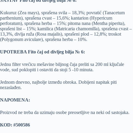
SASTAV Fito čaj od divljeg bilja № 6:
Kukuruz (Zea mays), sprašena svila – 18,3%; povratić (Tanacetum
parthenium), sprašena cvast – 15,6%; kantarion (Hypericum
perforatum), sprašena herba – 15%; pitoma nana (Mentha piperita),
sprašeni list – 15%; kamilica (Matricaria chamomilla), sprašena cvast –
13,3%, divlja ruža (Rosa majalis), sprašeni plod – 12,8%; troskot
(Polygonum aviculare), sprašena herba – 10%.
UPOTREBA Fito čaj od divljeg bilja № 6:
Jednu filter vrećicu mešavine biljnog čaja preliti sa 200 ml ključale
vode, sud poklopiti i ostaviti da stoji 5 -10 minuta.
Jednom dnevno, najbolje između obroka. Dobijeni napitak piti
nezaslađen.
NAPOMENA:
Proizvod ne treba da uzimaju osobe preosetljive na neki od sastojaka.
KOD:
#500586