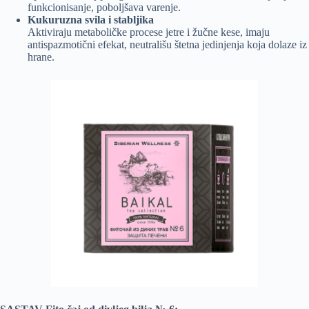
funkcionisanje, poboljšava varenje.
Kukuruzna svila i stabljika
Aktiviraju metaboličke procese jetre i žučne kese, imaju
antispazmotični efekat, neutrališu štetna jedinjenja koja dolaze iz
hrane.