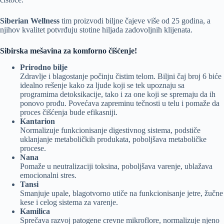
Siberian Wellness
tim proizvodi biljne čajeve više od 25 godina, a
njihov kvalitet potvrđuju stotine hiljada zadovoljnih klijenata.
Sibirska mešavina za komforno čišćenje!
Prirodno bilje
Zdravlje i blagostanje počinju čistim telom. Biljni čaj broj 6 biće
idealno rešenje kako za ljude koji se tek upoznaju sa
programima detoksikacije, tako i za one koji se spremaju da ih
ponovo prođu. Povećava zapreminu tečnosti u telu i pomaže da
proces čišćenja bude efikasniji.
Kantarion
Normalizuje funkcionisanje digestivnog sistema, podstiče
uklanjanje metaboličkih produkata, poboljšava metaboličke
procese.
Nana
Pomaže u neutralizaciji toksina, poboljšava varenje, ublažava
emocionalni stres.
Tansi
Smanjuje upale, blagotvorno utiče na funkcionisanje jetre, žučne
kese i celog sistema za varenje.
Kamilica
Sprečava razvoj patogene crevne mikroflore, normalizuje njeno