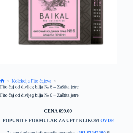
Kolekcija Fito čajeva
Home
Fito čaj od divljeg bilja № 6 – Zaštita jetre
Fito čaj od divljeg bilja № 6 – Zaštita jetre
CENA 699.00
POPUNITE FORMULAR ZA UPIT KLIKOM
OVDE
Za sve dodatne informacije pozovite
+381 63342380
ili