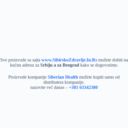
Sve proizvode sa sajta
www.SibirskoZdravlje.In.Rs
možete dobiti na
kućnu adresu za
Srbiju a za Beograd
kako se dogovorimo.
Proizvode kompanije
Siberian Health
možete kupiti samo od
distributera kompanije.
nazovite već danas –
+381 63342380