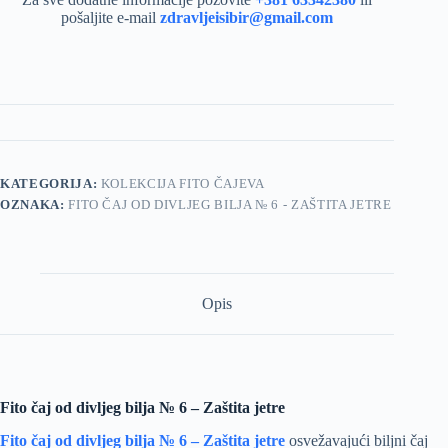
pošaljite e-mail
zdravljeisibir@gmail.com
KATEGORIJA:
KOLEKCIJA FITO ČAJEVA
OZNAKA:
FITO ČAJ OD DIVLJEG BILJA № 6 - ZAŠTITA JETRE
Opis
Fito čaj od divljeg bilja № 6 – Zaštita jetre
Fito čaj od divljeg bilja № 6 – Zaštita jetre
osvežavajući biljni čaj