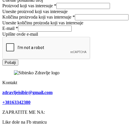
Unesite poštanski broj
Proizvod koji vas interesuje
*
Unesite proizvod koji vas interesuje
Količina proizvoda koji vas interesuje
*
Unesite količinu proizoda koji vas interesuje
E-mail
*
Upišite ovde e-mail
Pošalji
Kontakt
zdravljeisibir@gmail.com
+38163342380
ZAPRATITE ME NA:
Like dole na Fb stranicu