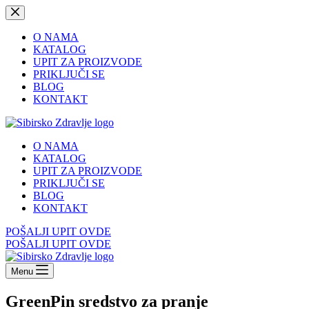
Skip
to
content
O NAMA
KATALOG
UPIT ZA PROIZVODE
PRIKLJUČI SE
BLOG
KONTAKT
O NAMA
KATALOG
UPIT ZA PROIZVODE
PRIKLJUČI SE
BLOG
KONTAKT
POŠALJI UPIT OVDE
POŠALJI UPIT OVDE
Menu
GreenPin sredstvo za pranje