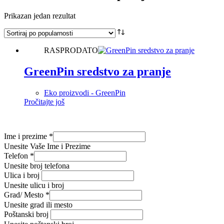
Prikazan jedan rezultat
RASPRODATO
GreenPin sredstvo za pranje
Eko proizvodi - GreenPin
Pročitajte još
Ime i prezime
*
Unesite Vaše Ime i Prezime
Telefon
*
Unesite broj telefona
Ulica i broj
Unesite ulicu i broj
Grad/ Mesto
*
Unesite grad ili mesto
Poštanski broj