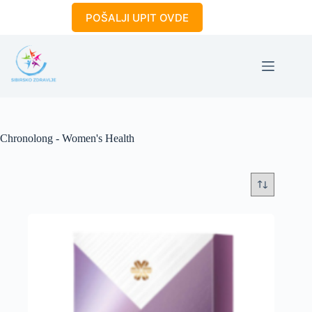
Skip
POŠALJI UPIT OVDE
to
content
Chronolong - Women's Health