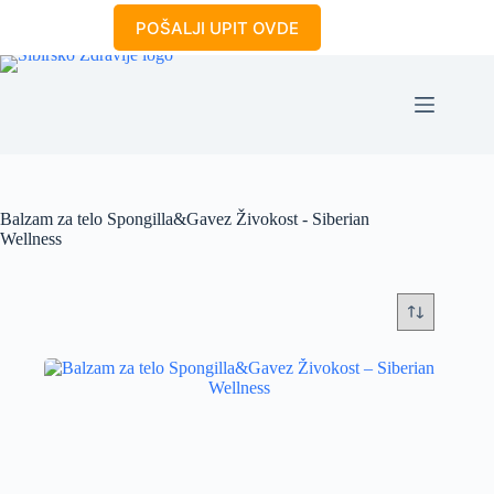
Skip
POŠALJI UPIT OVDE
to
content
Balzam za telo Spongilla&Gavez Živokost - Siberian
Wellness