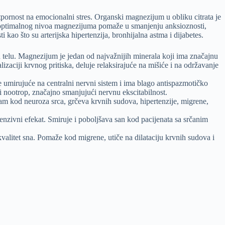
tpornost na emocionalni stres. Organski magnezijum u obliku citrata je
 optimalnog nivoa magnezijuma pomaže u smanjenju anksioznosti,
i kao što su arterijska hipertenzija, bronhijalna astma i dijabetes.
 telu. Magnezijum je jedan od najvažnijih minerala koji ima značajnu
zaciji krvnog pritiska, deluje relaksirajuće na mišiće i na održavanje
e umirujuće na centralni nervni sistem i ima blago antispazmotičko
i nootrop, značajno smanjujući nervnu ekscitabilnost.
zam kod neuroza srca, grčeva krvnih sudova, hipertenzije, migrene,
enzivni efekat. Smiruje i poboljšava san kod pacijenata sa srčanim
kvalitet sna. Pomaže kod migrene, utiče na dilataciju krvnih sudova i