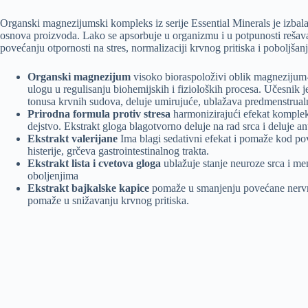
Organski magnezijumski kompleks iz serije Essential Minerals je izbalan
osnova proizvoda. Lako se apsorbuje u organizmu i u potpunosti reša
povećanju otpornosti na stres, normalizaciji krvnog pritiska i poboljšanj
Organski magnezijum
visoko bioraspoloživi oblik magnezijum-
ulogu u regulisanju biohemijskih i fizioloških procesa. Učesnik j
tonusa krvnih sudova, deluje umirujuće, ublažava predmenstrua
Prirodna formula protiv stresa
harmonizirajući efekat kompleks
dejstvo. Ekstrakt gloga blagotvorno deluje na rad srca i deluje a
Ekstrakt valerijane
Ima blagi sedativni efekat i pomaže kod pov
histerije, grčeva gastrointestinalnog trakta.
Ekstrakt lista i cvetova gloga
ublažuje stanje neuroze srca i me
oboljenjima
Ekstrakt bajkalske kapice
pomaže u smanjenju povećane nervne 
pomaže u snižavanju krvnog pritiska.