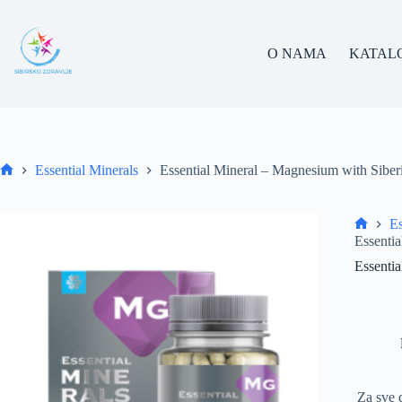
Skip
to
content
O NAMA
KATAL
Essential Minerals
Essential Mineral – Magnesium with Siber
Home
Es
Home
Essenti
Essenti
Za sve 