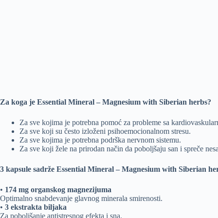
Za koga je Essential Mineral – Magnesium with Siberian herbs?
Za sve kojima je potrebna pomoć za probleme sa kardiovaskula
Za sve koji su često izloženi psihoemocionalnom stresu.
Za sve kojima je potrebna podrška nervnom sistemu.
Za sve koji žele na prirodan način da poboljšaju san i spreče nes
3 kapsule sadrže Essential Mineral – Magnesium with Siberian he
•
174 mg organskog magnezijuma
Optimalno snabdevanje glavnog minerala smirenosti.
•
3 ekstrakta biljaka
Za poboljšanje antistresnog efekta i sna.