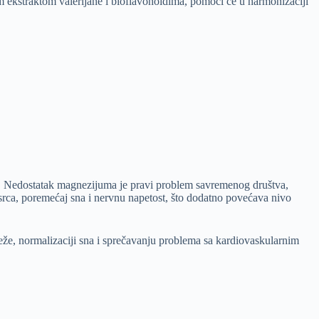
straktom valerijane i bioflavonoidima, pomoći će u harmonizaciji
ija. Nedostatak magnezijuma je pravi problem savremenog društva,
ca, poremećaj sna i nervnu napetost, što dodatno povećava nivo
, normalizaciji sna i sprečavanju problema sa kardiovaskularnim