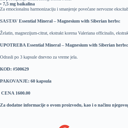
•
7,5 mg baikalina
Za emocionalnu harmonizaciju i smanjenje povećane nervozne ekscitabi
SASTAV Essential Mineral – Magnesium with Siberian herbs:
Želatin, magnezijum-citrat, ekstrakt korena Valeriana officinalis, ekstrak
UPOTREBA Essential Mineral – Magnesium with Siberian herbs
Odrasli po 3 kapsule dnevno za vreme jela.
KOD:
#500629
PAKOVANJE: 60 kapsula
CENA 1600.00
Za dodatne informacije o ovom proizvodu, kao i o načinu njegovo