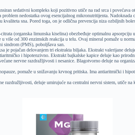
siran sedativni kompleks koji pozitivno utiče na rad srca i povećava o
va problem nedostatka ovog esencijalnog mikronutritijenta. Nadoknada
u kvaliteta sna. Pored toga, on je odlična prevencija niza ozbiljnih bolest
citrata (organska limunska kiselina) obezbeđuje optimalnu apsorpciju u
e u više od 300 enzimskih reakcija u telu. Ovaj mineral pomaže u normali
lni sindrom (PMS), poboljšava san.
a je pojačan delovanjem tri ekstrakta biljaka. Ekstrakt valerijane deluj
ntiaritmičko i hipotenzivno. Ekstrakt bajkalske kapice deluje kao prirodn
ećane nervne razdražljivosti i nesanice. Blagotvorno deluje na organi
nopauze, pomaže u snižavanju krvnog pritiska. Ima antiaritmički i hipot
razdražljivosti, deluje umirujuće na centralni nervni sistem, utiče na 