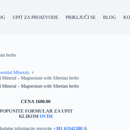
OG
UPIT ZA PROIZVODE
PRIKLJUČI SE
BLOG
KO
ian herbs
sential Minerals
al Mineral – Magnesium with Siberian herbs
al Mineral – Magnesium with Siberian herbs
CENA 1600.00
POPUNITE FORMULAR ZA UPIT
KLIKOM
OVDE
dodatne informacije pozovite
+381 63342380
ili