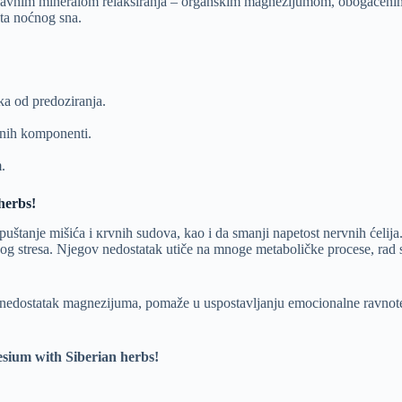
avnim mineralom relaksiranja – organskim magnezijumom, obogaćenim ek
ta noćnog sna.
ka od predoziranja.
vnih komponenti.
.
herbs!
uštanje mišića i кrvnih sudova, kao i da smanji napetost nervnih ćel
stresa. Njegov nedostatak utiče na mnoge metaboličke procese, rad sr
dostatak magnezijuma, pomaže u uspostavljanju emocionalne ravnoteže
sium with Siberian herbs!