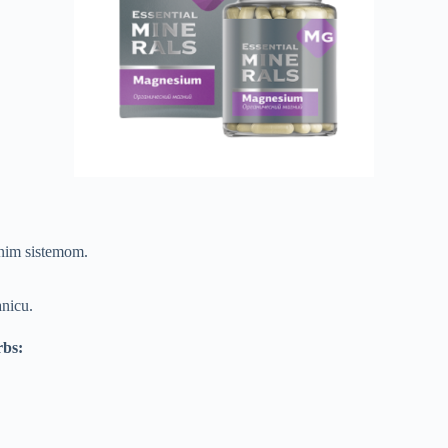
rnim sistemom.
anicu.
rbs: