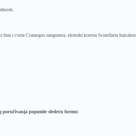
lnosti.
t lista i cveta Crataegus sanguinea, ekstrakt korena Scutellaria baicalens
:
g poručivanja popunite sledeću formu: