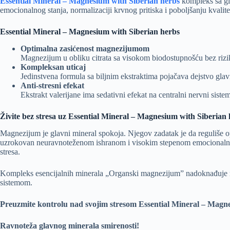
Essential Mineral – Magnesium with Siberian
herbs
kompleks sa gl
emocionalnog stanja, normalizaciji krvnog pritiska i poboljšanju kvalite
Essential Mineral – Magnesium with Siberian herbs
Optimalna zasićenost magnezijumom
Magnezijum u obliku citrata sa visokom biodostupnošću bez rizi
Kompleksan uticaj
Jedinstvena formula sa biljnim ekstraktima pojačava dejstvo gla
Anti-stresni efekat
Ekstrakt valerijane ima sedativni efekat na centralni nervni sistem
Živite bez stresa uz Essential Mineral – Magnesium with Siberian 
Magnezijum je glavni mineral spokoja. Njegov zadatak je da reguliše op
uzrokovan neuravnoteženom ishranom i visokim stepenom emocionalnog 
stresa.
Kompleks esencijalnih minerala „Organski magnezijum” nadoknađuje ne
sistemom.
Preuzmite kontrolu nad svojim stresom Essential Mineral – Magne
Ravnoteža glavnog minerala smirenosti!