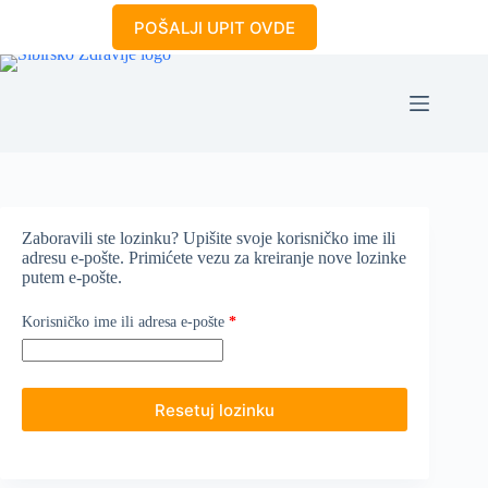
Skip
POŠALJI UPIT OVDE
to
content
Zaboravili ste lozinku? Upišite svoje korisničko ime ili
adresu e-pošte. Primićete vezu za kreiranje nove lozinke
putem e-pošte.
Obavezno
Korisničko ime ili adresa e-pošte
*
Resetuj lozinku